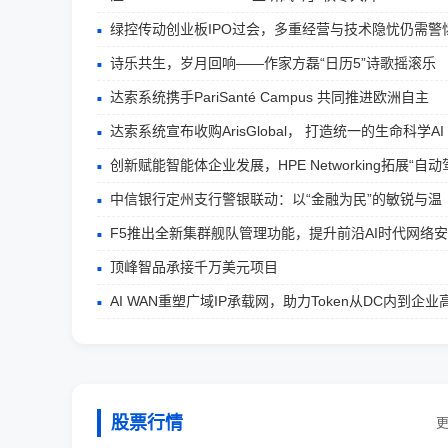
绿控传动创业板IPO过会，多重经营与技术隐忧仍需警
诗乐共生，岁月回响——作家方磊“日历5”诗歌摇滚乐
达索系统携手PariSanté Campus 共同推进欧洲自主
达索系统宣布收购ArisGlobal， 打造统一的生命科学AI
创新赋能智能体企业发展，HPE Networking拓展“自动
中信银行定州支行警银联动：以“金融为民”的敏锐与温
F5推出全新集群舰队管理功能，提升前沿AI时代网络
顶峰智品承接千万美元项目
AI WAN重塑广域IP承载网，助力Token从DC内到企业
股票行情
更