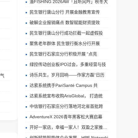
渔FISHING 2026AW「且听风吟」秋冬大
民生银行唐山分行 开展金融教育宣传
破解企业报销痛点 数智赋能财资提效
民生银行唐山分行成功拦截一起虚假投
聚焦老年群体 民生银行衡水分行开展
民生银行石家庄分行积极开展 “点亮
绿控传动创业板IPO过会，多重经营与技
诗乐共生，岁月回响——作家方磊“日历
景气
达索系统携手PariSanté Campus 共
达索系统宣布收购ArisGlobal， 打造统
中信银行石家庄分行落地河北省首批跨
AdventureX 2026青年黑客松大赛启幕
开好一家店，幸福一家人！双盈之家推拿八
创新赋能智能体企业发展，HPE Networki