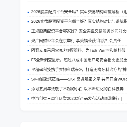
2026股票配资平台安全吗？实盘交易结构深度解析（
2026实盘股票配资平台哪个好？真实结构对比与避坑
正规股票配资平台哪家好？安全实盘交易服务公司对比
央广网财经年会在京举行 享美福荣获“年度社会责任
阿奇立克采用宝克力®模塑料，为Tadı Varr™和倍科酸
F5全新调查显示，超过八成中国用户与安全相比更加
里程碑科技携手罗姆科瑞来®，打造无痛牙科治疗的“神
SK-II诚邀您莅临——SK-II晶透肌密之屋 共同开启WOR
添可五周年致敬了不起的小白 以不断进化的白科技奔
中汽创智三周年庆暨2023新产品发布活动圆满举行 |