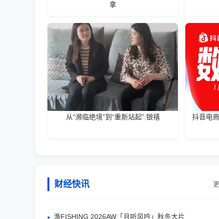
拿
从“濒临绝境”到“重新站起”:银禧
抖音电商
财经快讯
更
渔FISHING 2026AW「且听风吟」秋冬大片