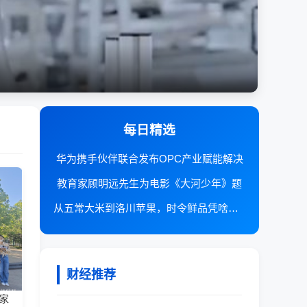
每日精选
华为携手伙伴联合发布OPC产业赋能解决
教育家顾明远先生为电影《大河少年》题
从五常大米到洛川苹果，时令鲜品凭啥在抖
财经推荐
家