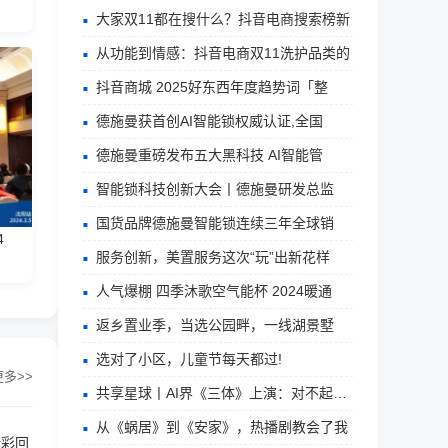
大家双11都在搜什么？抖音电商搜索榜新
从功能到情感：抖音电商双11洗护品类的
抖音商城 2025好东西年度趋势词「整
德施曼获首创AI智能锁权威认证,全国
德施曼重磅发布五大黑科技 AI智能管
智能锁科技创新大会丨德施曼研发总监
国货品牌德施曼智能锁连续三年全球销
4
服务创新，美置服务这次“玩”出新花样
人气爆棚 四季沐歌空气能杯 2024暖通
返乡置业季，当选公园畔，一线湖景墅
选对了小区，儿童节每天都过!
更多>>
共享星球丨AI界《三体》上演：对不起，你
从《蜗居》到《安家》，热播剧教会了我
精彩回