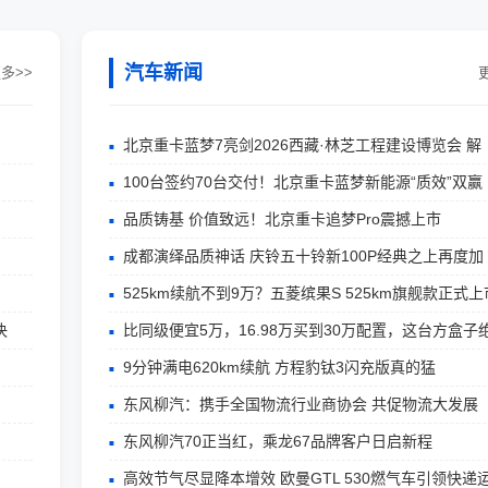
汽车新闻
多>>
北京重卡蓝梦7亮剑2026西藏·林芝工程建设博览会 解
100台签约70台交付！北京重卡蓝梦新能源“质效”双赢
品质铸基 价值致远！北京重卡追梦Pro震撼上市
成都演绎品质神话 庆铃五十铃新100P经典之上再度加
525km续航不到9万？五菱缤果S 525km旗舰款正式上
决
比同级便宜5万，16.98万买到30万配置，这台方盒子
9分钟满电620km续航 方程豹钛3闪充版真的猛
东风柳汽：携手全国物流行业商协会 共促物流大发展
东风柳汽70正当红，乘龙67品牌客户日启新程
高效节气尽显降本增效 欧曼GTL 530燃气车引领快递