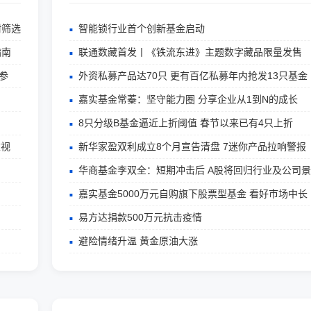
附筛选
智能锁行业首个创新基金启动
指南
联通数藏首发丨《铁流东进》主题数字藏品限量发售
参
外资私募产品达70只 更有百亿私募年内抢发13只基金
嘉实基金常蓁：坚守能力圈 分享企业从1到N的成长
8只分级B基金逼近上折阈值 春节以来已有4只上折
重视
新华家盈双利成立8个月宣告清盘 7迷你产品拉响警报
华商基金李双全：短期冲击后 A股将回归行业及公司
嘉实基金5000万元自购旗下股票型基金 看好市场中长
易方达捐款500万元抗击疫情
避险情绪升温 黄金原油大涨