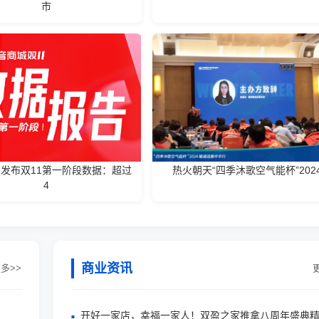
市
发布双11第一阶段数据：超过
热火朝天“四季沐歌空气能杯”202
4
商业资讯
多>>
开好一家店，幸福一家人！双盈之家推拿八周年盛典