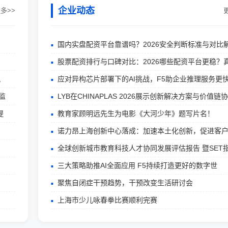
企业动态
多>>
国内实盘配资平台靠谱吗？2026安全判断标准与对比
股票配资排行与口碑对比：2026哪些配资平台更稳？
风
应对异构芯片部署下的AI挑战，F5助企业推理服务更
监
LYB在CHINAPLAS 2026展示创新解决方案与价值链
提
教育家顾明远先生为电影《大河少年》题写片名！
诺力昂上海创新中心落成：加速本土化创新，促进客
全球创新城市教育科技人才协同发展评估报告 暨SET
三大策略助推AI全面应用 F5持续打造更好的数字世
聚焦自闭症干预趋势，干预改变生活研讨会
上海市少儿咏春拳比赛顺利完赛