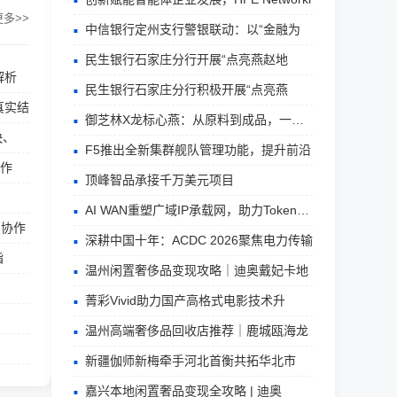
更多>>
中信银行定州支行警银联动：以“金融为
民生银行石家庄分行开展“点亮燕赵地
解析
民生银行石家庄分行积极开展“点亮燕
真实结
御芝林X龙标心燕：从原料到成品，一瓶即
快、
F5推出全新集群舰队管理功能，提升前沿
协作
顶峰智品承接千万美元项目
AI WAN重塑广域IP承载网，助力Token从D
户协作
深耕中国十年：ACDC 2026聚焦电力传输
指
温州闲置奢侈品变现攻略｜迪奥戴妃卡地
菁彩Vivid助力国产高格式电影技术升
温州高端奢侈品回收店推荐｜鹿城瓯海龙
新疆伽师新梅牵手河北首衡共拓华北市
嘉兴本地闲置奢品变现全攻略 | 迪奥