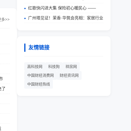
红歌快闪进大集 保险初心暖民心 ——
广州塔见证！茉香·华筑会亮相：家居行业
更多>>
友情链接
高科技网
科技狗
祥房网
中国财经消费网
财经资讯网
市
中国财经热线
绝了
运