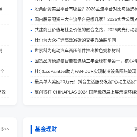
惕
股票配资实盘平台有哪些？2026主流平台对比与筛选
国内股票配资三大主流平台是哪几家？2026实盘公司
共建商业价值与社会价值的融合之路，2025向光行动
杜尔为大众打造高效减碳的交钥匙涂装车间
驾
世索科为电动汽车高压部件推出橙色规格材料
国货品牌德施曼智能锁连续三年全球销量第一，核心
安全
杜尔EcoPaintJet助力PAN-DUR实现制冷设备隔热玻
最高单人奖励20万元！抖音生活服务发起“心动生活家”
高效
赢创将在 CHINAPLAS 2024 国际橡塑展上展示循环
基金理财
多>>