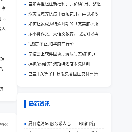
自如再推租住新福利：原价续1月、整租
标准
众志成城齐抗疫丨春暖花开，再见如故
对比
如何让家成为特殊时期的「完美庇护所
者大
乐小狮作文：大语文教育，眼光可以再长远
“战疫”不止,昭华府在行动
宁波云上软件园协助解放号实施“神兵
科技
拥抱“她经济” 澳斯特酒店率先研判
璃的
官宣 | 久等了！建发央著园区交付高清
经济
最新资讯
夏日送清凉 服务暖人心——邮储银行
更多>>