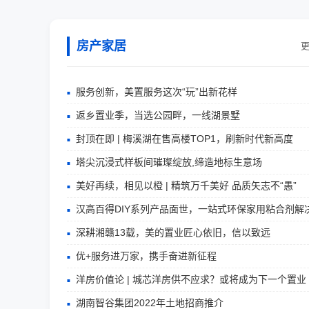
房产家居
更
服务创新，美置服务这次“玩”出新花样
返乡置业季，当选公园畔，一线湖景墅
封顶在即 | 梅溪湖在售高楼TOP1，刷新时代新高度
塔尖沉浸式样板间璀璨绽放,缔造地标生意场
美好再续，相见以橙 | 精筑万千美好 品质矢志不“愚”
汉高百得DIY系列产品面世，一站式环保家用粘合剂解
深耕湘赣13载，美的置业匠心依旧，信以致远
优+服务进万家，携手奋进新征程
洋房价值论 | 城芯洋房供不应求？或将成为下一个置业
湖南智谷集团2022年土地招商推介