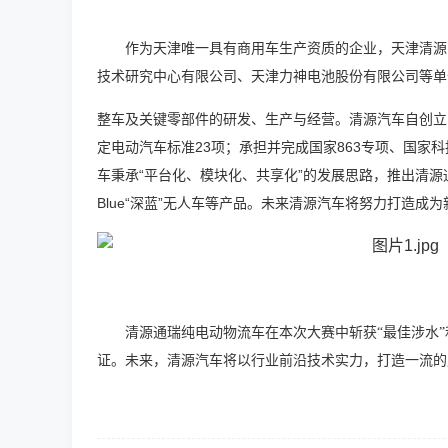
作为天津唯一具有商用车生产资质的企业，天津清源
技术研究中心有限公司、天津力神电池股份有限公司等单
整车及关键零部件的研发、生产与经营。清源汽车自创立
定电动汽车标准
23
项；承担并完成国家
863
专项、国家科
车秉承“平台化、模块化、共享化”的发展思路，推出清
Blue
“深蓝”无人车等产品。未来清源汽车将努力打造成
清源通瑞
纯电动物流车在本次大赛中
斩获
“最佳涉水
证。未来，
清源汽车
将以行业前沿技术实力，
打造一流的