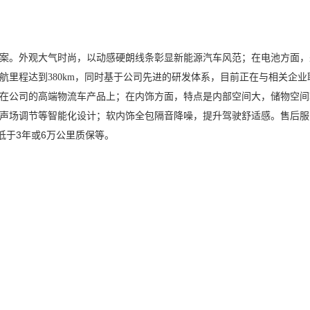
案。外观大气时尚，以动感硬朗线条彰显新能源汽车风范；在电池方面，
航里程达到
，同时基于公司先进的研发体系，目前正在与相关企业
380km
在公司的高端物流车产品上；在内饰方面，特点是内部空间大，储物空间
声场调节等智能化设计；软内饰全包隔音降噪，提升驾驶舒适感。售后服
低于
3
年或
6
万公里质保等。