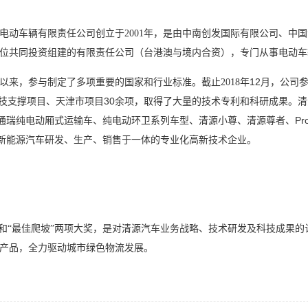
电动车辆有限责任公司创立于
年，是由中南创发国际有限公司、中国
2001
位共同投资组建的有限责任公司（台港澳与境内合资），专门从事电动车
以来，参与制定了多项重要的国家和行业标准。截止
年
12
月，公司
2018
技支撑项目、天津市项目
30
余项，取得了大量的技术专利和科研成果。清
源通瑞纯电动厢式运输车、纯电动环卫系列车型、清源小尊、清源尊者、
Pr
为新能源汽车研发、生产、销售于一体的专业化高新技术企业。
，是
对清源汽车业务
战略、技术研发及科技成果的
”和“最佳爬坡”两项大奖
产品，
全力驱动城市绿色物流发展。