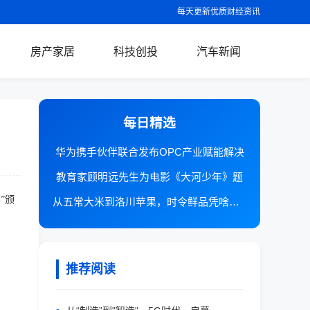
每天更新优质财经资讯
房产家居
科技创投
汽车新闻
每日精选
华为携手伙伴联合发布OPC产业赋能解决
教育家顾明远先生为电影《大河少年》题
”颁
从五常大米到洛川苹果，时令鲜品凭啥在抖
。
推荐阅读