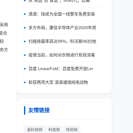
从“制造”到"智造"，5G时代，启幕
滴滴：陆续为全国一线警车免费安装
采用
多方布局，康佳半导体产业2020年将
联合
较
扫拖除菌率高达99%，科沃斯N5扫地
务方
疫情当前，如何对衣物进行有效消毒
百度 LinearFold：百度免费开放Lin
斩获两项大奖 清源通瑞纯电动物
友情链接
高科技网
科技狗
祥房网