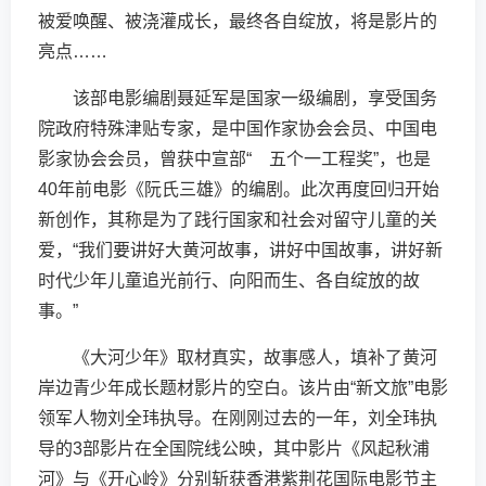
被爱唤醒、被浇灌成长，最终各自绽放，将是影片的
亮点……
该部电影编剧聂延军是国家一级编剧，享受国务
院政府特殊津贴专家，是中国作家协会会员、中国电
影家协会会员，曾获中宣部“ 五个一工程奖”，也是
40年前电影《阮氏三雄》的编剧。此次再度回归开始
新创作，其称是为了践行国家和社会对留守儿童的关
爱，“我们要讲好大黄河故事，讲好中国故事，讲好新
时代少年儿童追光前行、向阳而生、各自绽放的故
事。”
《大河少年》取材真实，故事感人，填补了黄河
岸边青少年成长题材影片的空白。该片由“新文旅”电影
领军人物刘全玮执导。在刚刚过去的一年，刘全玮执
导的3部影片在全国院线公映，其中影片《风起秋浦
河》与《开心岭》分别斩获香港紫荆花国际电影节主