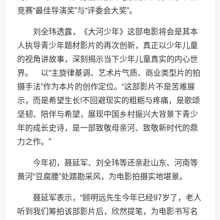
竞赛“最佳导演奖”与“评委会大奖”。
刘全玮透露，《大河少年》这部电影将会是其本
人执导青少年题材影片的再次创新，真正以少年儿童
的视角讲故事，深刻揭示当下少年儿童真实的内心世
界。 以“主旋律基调、艺术片气质、商业类型片的拍
摄手法”作为本片的创作定位。“这部影片不是苦难展
示，而是希望生长!不回避现实的粗粝与疼痛，是歌颂
坚韧、陪伴与希望，展现中国乡村振兴大背景下青少
年的成长史诗，是一部致敬母亲河、致敬新时代的鼎
力之作。”
今年初，聂延军、刘全玮等还亲赴山东、河南等
黄河“豆腐腰”处踏勘采风，为电影拍摄实地堪景。
聂延军表示，“顾明远先生今年已经97岁了，老人
听到我们筹拍该部影片后，欣然提笔，为电影书写名