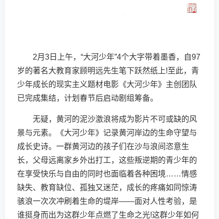
2月3日上午，“大河少年”4个大字带着墨香，自97
岁的著名大教育家顾明远先生笔下跃然纸上!至此，青
少年成长的现实主义题材电影《大河少年》主创团队
已完成集结，计划春节后启动剧组筹备。
无疑，黄河的泥沙激浪将成为影片不可或缺的风
景与元素。《大河少年》记录黄河岸边的生命守望与
成长史诗。一群黄河边的孩子们在沙与浪间恣意生
长，父母远离家乡外出打工，这些叛逆期的青少年的
在享受快乐与自由的同时也面临着各种困境……情感
缺失、教育缺位、孤独又迷茫，成长的疼痛如同惊涛
骇浪一次次冲刷着生命的堤岸——面对人性考验，是
谁挺身而出为这群少年点燃了生命之光!这群少年如何