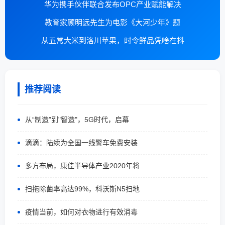
华为携手伙伴联合发布OPC产业赋能解决
教育家顾明远先生为电影《大河少年》题
从五常大米到洛川苹果，时令鲜品凭啥在抖
推荐阅读
从“制造”到"智造"，5G时代，启幕
滴滴：陆续为全国一线警车免费安装
多方布局，康佳半导体产业2020年将
扫拖除菌率高达99%，科沃斯N5扫地
疫情当前，如何对衣物进行有效消毒