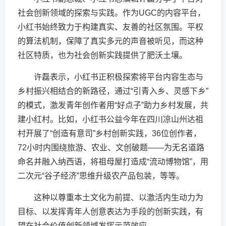
社会创新领域的探索与实践。作为UGC的内容平台，
小红书始终致力于构建真实、友善的社区氛围。平权
的算法机制，保障了真实多元的声音被听见，而这种
社区特质，也为社会创新实践提供了肥沃土壤。
许磊表示，小红书正积极探索将平台内容生态与
乡村振兴相结合的新路径，通过“引青入乡、灵感下乡”
的模式，激发青年创作者用“好点子”助力乡村发展，共
建小红村。比如，小红书公益今年在四川凉山州达祖
村开展了“创造有意司”乡村创新实践，36位创作者，
72小时内围绕旅游、农业、文创破题——为无名道路
命名并融入纳西语，将祖母屋打造成“流动博物馆”，用
二次元“谷子经济”思维升级农产品包装，等等。
这种以尊重本土文化为前提、以激活内生动力为
目标、以发挥青年人创意表达为手段的创新实践，有
望在社会价值创新领域发挥示范效应。