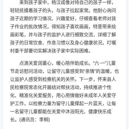
来到孩子家中，杨汉成像对待自己的孩子一样，
轻轻抚摸着孩子的头，与孩子拉起家常。他耐心询问
孩子近期的学习情况、兴趣爱好，仔细查看老师对孩
子作业的批改情况，得知孩子喜欢画画，特意带来绘
画彩笔，并与孩子的监护人进行细致交流，详细了解
孩子的日常饮食、作息习惯以及身心健康状况，叮嘱
村委干部要切实解决孩子家中实际困难。
点滴关爱润童心，暖心陪伴助成长。“六·一”儿童
节走访慰问活动，让留守儿童感受到“亲情”的温暖，也
让监护人感受到检察机关的关怀。下一步，怀来县人
民检察院常态化开展结对帮扶活动，持续推进个性
化、精准化关爱服务，用心用情做好未成年人关爱守
护工作，以检察力量为留守儿童撑起一片蓝天，让每
一名留守儿童都能在关爱中沐浴阳光、健康快乐成
长。(通讯员：李桐)