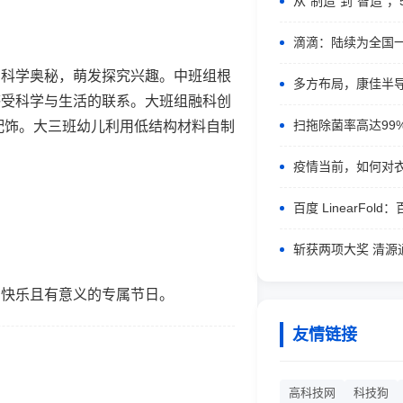
从“制造”到"智造"
滴滴：陆续为全国
科学奥秘，萌发探究兴趣。中班组根
多方布局，康佳半导
感受科学与生活的联系。大班组融科创
扫拖除菌率高达99
配饰。大三班幼儿利用低结构材料自制
疫情当前，如何对
百度 LinearFol
斩获两项大奖 清源
快乐且有意义的专属节日。
友情链接
高科技网
科技狗