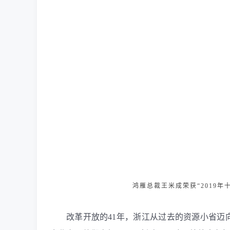
鸿雁总裁王米成荣获
“2019
改革开放的
41
年，浙江从过去的资源小省迈