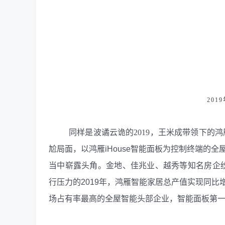
20
同样是波谲云诡的
2019
，王米成带领下的鸿
尬局面，以鸿雁
iHouse
智能面板为控制终端的全
当中崭露头角。金地、佳兆业、越秀等知名房企
行压力的
2019
年，鸿雁智能家居总产值实现同比
场占有率最高的全屋智能头部企业，智能面板第