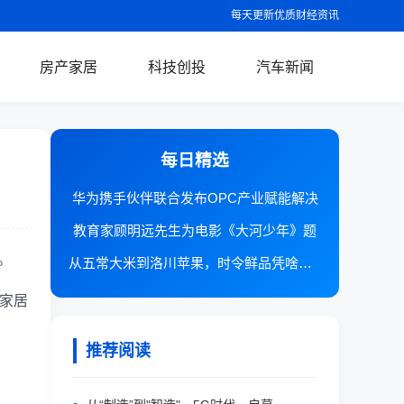
每天更新优质财经资讯
房产家居
科技创投
汽车新闻
每日精选
华为携手伙伴联合发布OPC产业赋能解决
教育家顾明远先生为电影《大河少年》题
。
从五常大米到洛川苹果，时令鲜品凭啥在抖
家居
推荐阅读