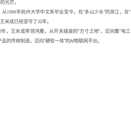
恒的光芒。
。从
1988
年杭州大学中文系毕业至今，在“多山少水”的浙江，在
，王米成已经坚守了
年。
32
年，王米成带领鸿雁，从开关插座的“方寸之地”，迈向集“电
2
品的传统制造，迈向“硬软一体”的
物联网平台。
AI