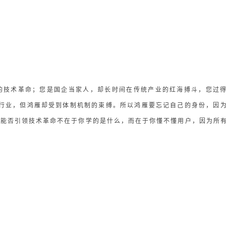
的技术革命；您是国企当家人，却长时间在传统产业的红海搏斗，您过
的行业，但鸿雁却受到体制机制的束缚。所以鸿雁要忘记自己的身份，因
；能否引领技术革命不在于你学的是什么，而在于你懂不懂用户，因为所