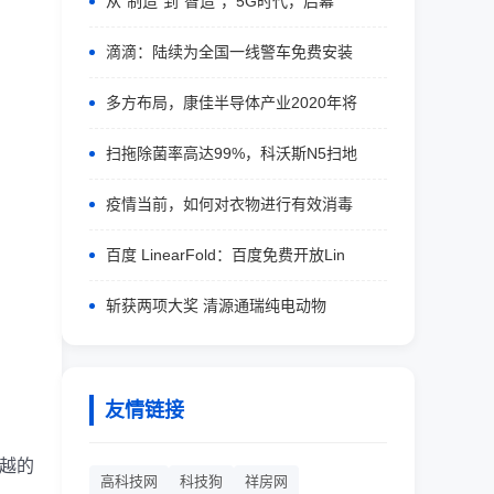
从“制造”到"智造"，5G时代，启幕
滴滴：陆续为全国一线警车免费安装
多方布局，康佳半导体产业2020年将
扫拖除菌率高达99%，科沃斯N5扫地
疫情当前，如何对衣物进行有效消毒
百度 LinearFold：百度免费开放Lin
斩获两项大奖 清源通瑞纯电动物
友情链接
越的
高科技网
科技狗
祥房网