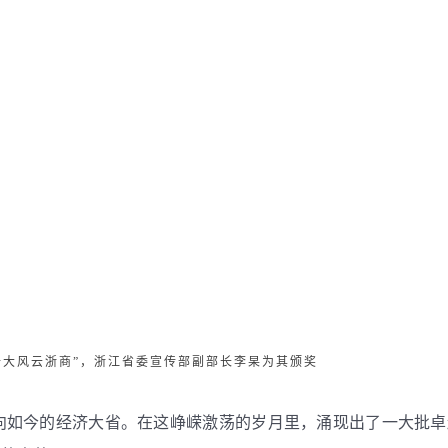
年十大风云浙商”，浙江省委宣传部副部长李杲为其颁奖
向如今的经济大省。在这峥嵘激荡的岁月里，涌现出了一大批卓