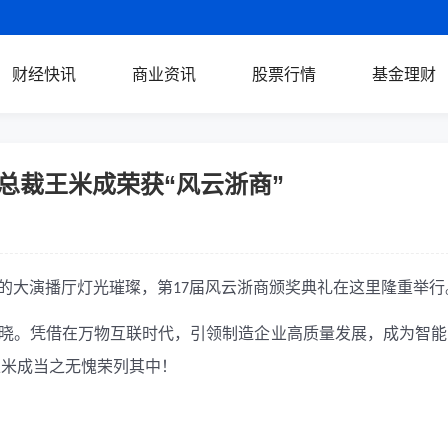
财经快讯
商业资讯
股票行情
基金理财
器总裁王米成荣获“风云浙商”
的大演播厅灯光璀璨，第
届风云浙商颁奖典礼在这里隆重举行
17
揭晓。凭借在万物互联时代，引领制造企业高质量发展，成为智能
王米成当之无愧荣列其中！