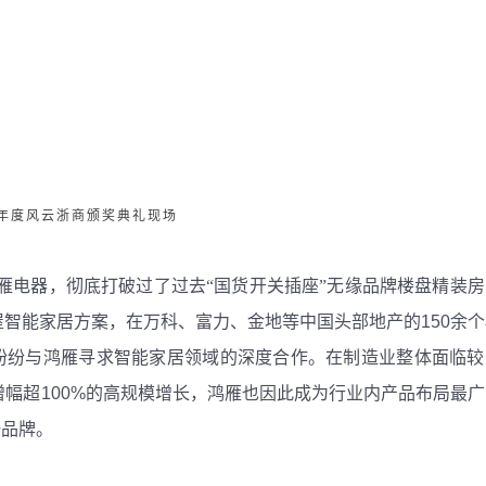
19年度风云浙商颁奖典礼现场
雁电器，
彻底打破过了过去
“国货开关插座”无缘品牌楼盘精装
屋智能家居方案，在万科、富力、金地等中国头部地产的
150
余个
纷纷与鸿雁寻求智能家居领域的深度合作。在制造业整体面临较
增幅超
100%
的高规模增长，鸿雁也因此成为
行业
内产品布局最广
一品牌。