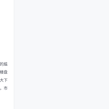
房的尴
楼盘
大下
，市