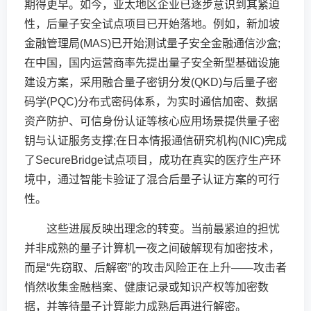
期得更早。如今，亚太地区企业已逐步意识到其紧迫
性，后量子安全试点项目已开始落地。例如，新加坡
金融管理局(MAS)已开始测试量子安全金融通信沙盒;
在中国，国内运营商率先提出量子安全新型基础设施
建设方案，采用融合量子密钥分发(QKD)与后量子密
码学(PQC)分布式密码体系，为实时通信加密、数据
资产防护、可信身份认证等核心应用场景提供量子密
钥与认证服务支撑;在日本情报通信研究机构(NIC)完成
了SecureBridge试点项目，成功在真实的医疗生产环
境中，通过智能卡验证了混合后量子认证方案的可行
性。
这些进展反映出理念的转变。当前最紧迫的担忧
并非成熟的量子计算机一夜之间破解现有加密技术，
而是“先窃取、后解密”的攻击风险正在上升——攻击者
悄然收集金融档案、健康记录或知识产权等加密数
据，并等待量子计算能力成熟后再进行解密。