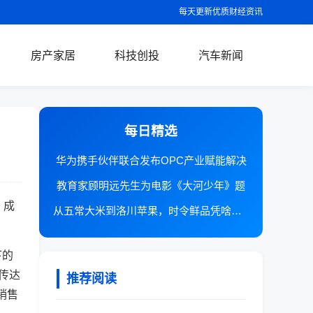
每天更新优质财经资讯
房产家居
科技创投
汽车新闻
每日精选
华为携手伙伴联合发布OPC产业赋能解决
教育家顾明远先生为电影《大河少年》题
，成
从五常大米到洛川苹果，时令鲜品凭啥在抖
下的
传达
推荐阅读
销售