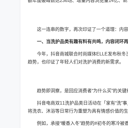
额年度破峰数达236场、增量内容浏览量14亿、新增
这一连串的数字，再次印证了一个道理：内容
一、当洗护品类有趣有料有共鸣，内容闭环再
今年，抖音商城联合时尚媒体ELLE发布秋冬洗
趋势，也印证了年轻人们对洗护消费的新需求。
趋势即洞察，是回应消费者“为什么买”的关键
抖音电商双11洗护品类日活动在「家有“洗”事
将洗衣、沐浴等日常行为重塑为具有情感价值的
例如，承接“暖香入冬”趋势的#初冬的寒冷被香