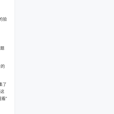
的验
话题
看的
集了
—这
看”