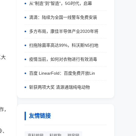
从“制造”到"智造"，5G时代，启幕
滴滴：陆续为全国一线警车免费安装
多方布局，康佳半导体产业2020年将
扫拖除菌率高达99%，科沃斯N5扫地
三大
疫情当前，如何对衣物进行有效消毒
百度 LinearFold：百度免费开放Lin
斩获两项大奖 清源通瑞纯电动物
作，
友情链接
冷、
高科技网
科技狗
祥房网