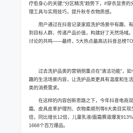
疗愈身心的关键;“分区精洗”趋势下，#穿衣显贵
理工具与实用技巧，提升秋冬衣物质感。
用户通过在抖音记录家庭洗护场景中有趣、有料
到目标人群、传递产品价值，构建好了天然场域
讨论的共鸣——最终，5大热点最高达抖音总榜TOP2
过去洗护品类的营销侧重点在“清洁功能”，如
趣的生活场景内容，让洗护品类更具有温度和生
类的消费需求。
在这样的内容创新思路之下，今年抖音电商双1
霜、皮具皮革护理剂、衣物柔顺剂等8大类目实现生
倍，同比增长12倍，儿童乳液/面霜赛道爆发913%
1668个百万爆品。