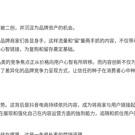
被二创，并沉淀为品牌资产的机会。
牌商家们各显身手，这样流量和“留”量两手抓的内容，不仅带
的心智链接，为复购和留存奠定基础。
类的竞争焦点正从价格向用户心智有所转移。而内容创新不仅
立了差异化的品牌竞争力呈现方式，让信任的种子在消费者心中
。这背后是抖音电商持续依托内容，成为将商家与用户链接
都在展现和强化自己在内容运营方面的独到能力，追随和抓住用户
。
就在哪里，这是一条最朴素的营销道理。