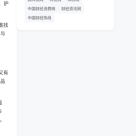
、护
中国财经消费网
财经资讯网
中国财经热线
准找
享与
又有
护品
面
5
品，