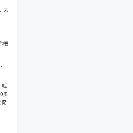
，为
的要
度、
、呱
0多
大促