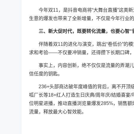
今年双11，是抖音电商将“大舞台直播”这类新
生意的爆发也带来了全新增量，不仅是今年行业
三、新大促时代，既要转化流量，也要心智“留
伴随着双11的进化与演变，跳出“卷低价”的模
求和考验——不仅要冲销量，还得攒下长期口碑，
事实上，内容创新，绝不仅仅是流量的弄潮儿，
信任度的钥匙。
236+头部商达破年度峰值的背后，离不开顶级
呱厂长等18+红人打造生日庆典/周年庆/结婚喜宴
位明星进播，推动直播浏览量爆发285%，销售额
流量，释放最大心智效能。