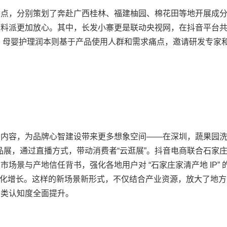
，分别策划了奔赴广西桂林、福建柚园、棉花田等地开展成
原料派更加放心。其中，长发小寨更是联动央视网，在抖音平台
、母婴护理润本则基于产品使用人群和需求痛点，邀请研发专家
容，为品牌心智建设带来更多想象空间——在深圳，蔬果园
品展，通过直播方式，带动消费者“云逛展”。抖音电商联合石家
场景与产地信任背书，强化各地用户对 “石家庄家清产地 IP” 
转化增长。这样的新场景新形式，不仅结合产业资源，放大了地方I
品类认知度全面提升。