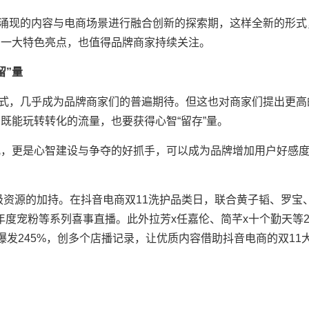
涌现的内容与电商场景进行融合创新的探索期，这样全新的形式
的一大特色亮点，也值得品牌商家持续关注。
”量
式，几乎成为品牌商家们的普遍期待。但这也对商家们提出更高
既能玩转转化的流量，也要获得心智“留存”量。
更是心智建设与争夺的好抓手，可以成为品牌增加用户好感
资源的加持。在抖音电商双11洗护品类日，联合黄子韬、罗宝
/年度宠粉等系列喜事直播。此外拉芳x任嘉伦、简芊x十个勤天等2
爆发245%，创多个店播记录，让优质内容借助抖音电商的双11