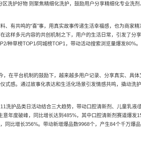
的分区洗护好物 则聚焦精细化洗护，鼓励用户分享精细化专业洗剂
、有共鸣的“喜”事，用真实故事传递生活幸福感，也为商家精
。在这样多元内容的共创机制之下，用户的生活日常，引发了分
/种草榜TOP1/同城榜TOP1，带动活动搜索浏览量爆发80%。
今，在平台机制的鼓励下，越来越多用户记录、分享真实、具体
活仪式感。通过故事化表达和生活化场景引发情感共鸣，撬动洗
1洗护品类日活动结合三大趋势，带动口腔清新剂、儿童乳液/
意年度破峰，同比增长达到485%，其中口腔清新剂赛道爆发1
，同比增长356%。带动新增爆品数9968个，产生84个千万爆