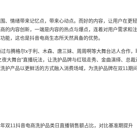
、情绪带来记忆点，带来心动点。而好的内容，让用户在更
电商的内容创新，一端是内容的热点与爆点，连着对用户需求和
然功能，这也是抖音电商生态所天然具备的优势。
过与腾格尔x于利、木森、唐三妹、周周啊等大舞台达人合作，
之夜大舞台”直播玩法，让洗护品牌与红毯走秀、金曲演绎、总裁
洗护产品以更鲜活的方式融入消费场域，为洗护品牌在双11期
双11抖音电商洗护品类日直播销售额占比，对比基准期提升