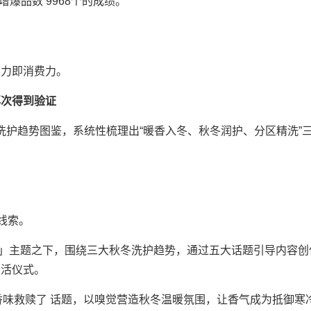
爆品数 9968个的成绩。
力即消费力。
次得到验证
护趋势图鉴，系统性梳理出“暖香入冬、秋冬润护、分区精洗”
线索。
」主题之下，围绕三大秋冬洗护趋势，通过五大话题引导内容创
生活仪式。
味救赎了 话题，以嗅觉营造秋冬温暖氛围，让香气成为抵御寒