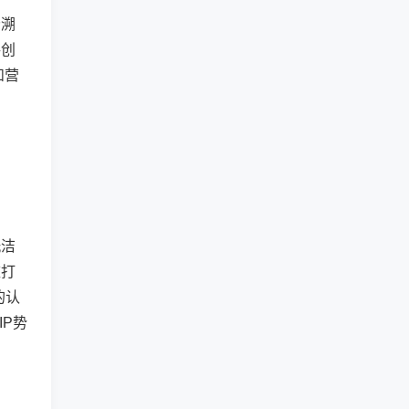
分溯
共创
和营
洗洁
庄打
的认
P势