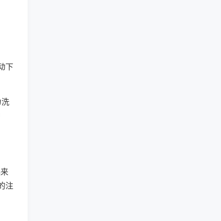
动下
为洗
种
起来
的注