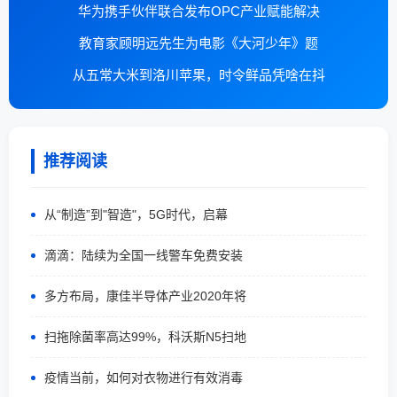
华为携手伙伴联合发布OPC产业赋能解决
教育家顾明远先生为电影《大河少年》题
从五常大米到洛川苹果，时令鲜品凭啥在抖
推荐阅读
从“制造”到"智造"，5G时代，启幕
滴滴：陆续为全国一线警车免费安装
多方布局，康佳半导体产业2020年将
扫拖除菌率高达99%，科沃斯N5扫地
疫情当前，如何对衣物进行有效消毒