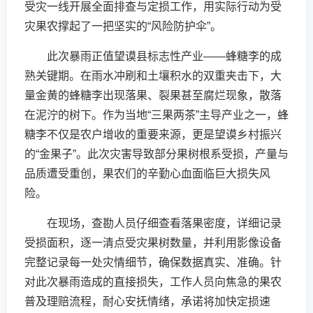
受灾一线开展全面排查与定损工作，用实际行动为受
灾果农撑起了一把坚实的“风险防护伞”。
此次暴雨正值望谟县标志性产业——蜂糖李的成
熟关键期。在雨水冲刷和土壤积水的双重夹击下，大
量金黄的蜂糖李出现落果、裂果甚至腐烂现象，散落
在泥泞的树下。作为当地“三果两茶”主导产业之一，蜂
糖李不仅是农户增收的重要来源，更是望谟乡村振兴
的“金果子”。此次灾害导致部分果树根系受损，产量与
品质遭受重创，果农们的辛勤心血面临巨大损失风
险。
在现场，查勘人员仔细查看落果密度，详细记录
受损面积，逐一清点受灾果树数量，并利用影像设备
完整记录每一处灾情细节，确保数据真实、准确。针
对此次暴雨造成的直接损失，工作人员向焦急的果农
普及理赔流程，耐心安抚情绪，承诺将加快定损速