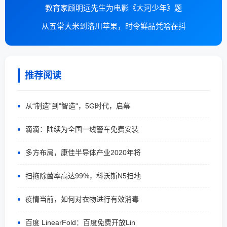
教育家顾明远先生为电影《大河少年》题
从五常大米到洛川苹果，时令鲜品凭啥在抖
推荐阅读
从“制造”到"智造"，5G时代，启幕
滴滴：陆续为全国一线警车免费安装
多方布局，康佳半导体产业2020年将
扫拖除菌率高达99%，科沃斯N5扫地
疫情当前，如何对衣物进行有效消毒
百度 LinearFold：百度免费开放Lin